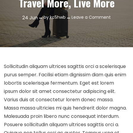
Travel More, Live More
on
24
Jun
by
kc5hwb
Leave a Comment
Travel
More,
Live
More
Sollicitudin aliquam ultrices sagittis orci a scelerisque
purus semper. Facilisi etiam dignissim diam quis enim
lobortis scelerisque fermentum. Eget est lorem
ipsum dolor sit amet consectetur adipiscing elit.
Varius duis at consectetur lorem donec massa.
Massa massa ultricies mi quis hendrerit dolor magna.
Malesuada proin libero nunc consequat interdum.
Posuere sollicitudin aliquam ultrices sagittis orci a.
Quisque non tellus orci ac auctor. Tempus urna et