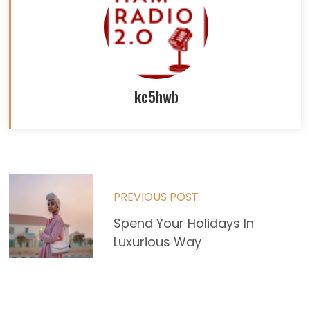
kc5hwb
Read
PREVIOUS POST
more
Spend Your Holidays In
articles
Luxurious Way